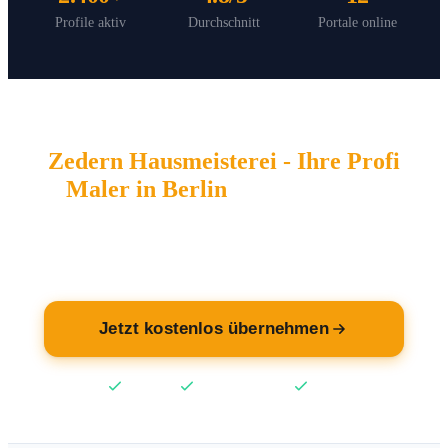
Profile aktiv
Durchschnitt
Portale online
Zedern Hausmeisterei - Ihre Profi
Maler in Berlin
wartet auf Sie.
Übernehmen Sie jetzt Ihren Eintrag — kostenlos.
Jetzt kostenlos übernehmen
Kostenlos
Keine Kreditkarte
2 Min