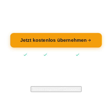
ehmen Sie Ihren Eintrag — kostenlos und in 2 M
fertig.
Jetzt kostenlos übernehmen
Kostenlos
Keine Kreditkarte
2 Min
2.400+
Inhaber verwalten bereits ihren Eintrag
Bereits registriert?
Einloggen