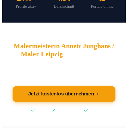
Profile aktiv
Durchschnitt
Portale online
Malermeisterin Annett Junghans /
Maler Leipzig
wartet auf Sie.
Übernehmen Sie jetzt Ihren Eintrag — kostenlos.
Jetzt kostenlos übernehmen
Kostenlos
Keine Kreditkarte
2 Min