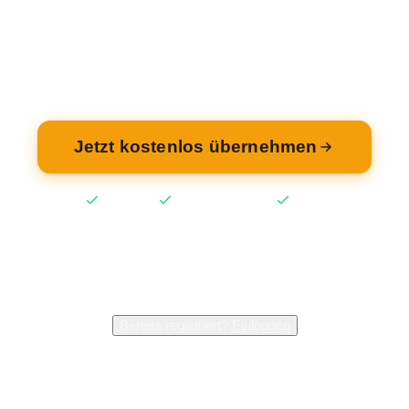
ehmen Sie Ihren Eintrag — kostenlos und in 2 M
fertig.
Jetzt kostenlos übernehmen
Kostenlos
Keine Kreditkarte
2 Min
2.400+
Inhaber verwalten bereits ihren Eintrag
Bereits registriert?
Einloggen