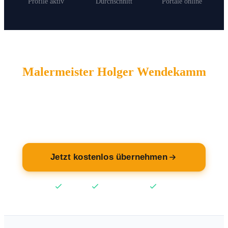
Profile aktiv
Durchschnitt
Portale online
Malermeister Holger Wendekamm
wartet auf Sie.
Übernehmen Sie jetzt Ihren Eintrag — kostenlos.
Jetzt kostenlos übernehmen
Kostenlos
Keine Kreditkarte
2 Min