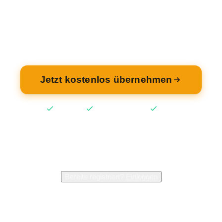
ehmen Sie Ihren Eintrag — kostenlos und in 2 M
fertig.
Jetzt kostenlos übernehmen
Kostenlos
Keine Kreditkarte
2 Min
2.400+
Inhaber verwalten bereits ihren Eintrag
Bereits registriert?
Einloggen