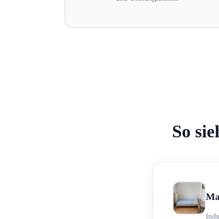
So sie
Ma
Indu