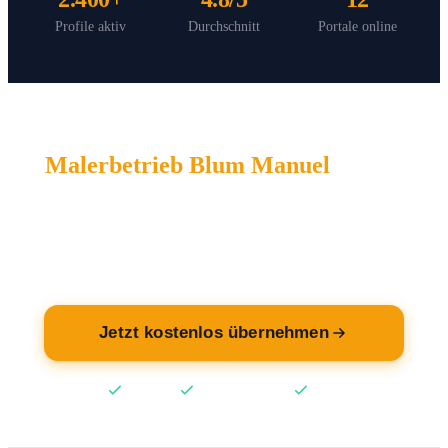
Profile aktiv
Durchschnitt
Portale online
Malerbetrieb Blum Manuel
wartet
auf Sie.
Übernehmen Sie jetzt Ihren Eintrag — kostenlos.
Jetzt kostenlos übernehmen
Kostenlos
Keine Kreditkarte
2 Min