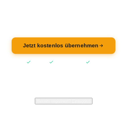
ehmen Sie Ihren Eintrag — kostenlos und in 2 M
fertig.
Jetzt kostenlos übernehmen
Kostenlos
Keine Kreditkarte
2 Min
2.400+
Inhaber verwalten bereits ihren Eintrag
Bereits registriert?
Einloggen