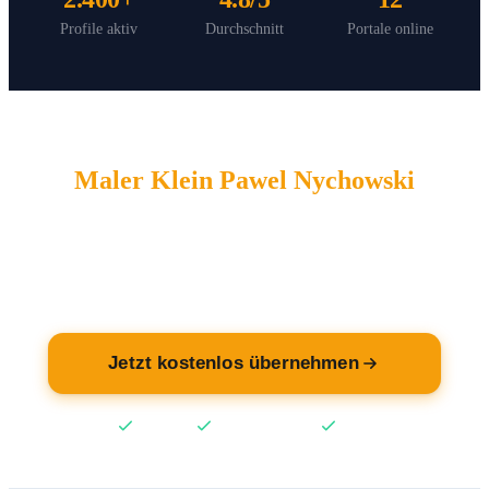
Profile aktiv
Durchschnitt
Portale online
Maler Klein Pawel Nychowski
wartet auf Sie.
Übernehmen Sie jetzt Ihren Eintrag — kostenlos.
Jetzt kostenlos übernehmen
Kostenlos
Keine Kreditkarte
2 Min