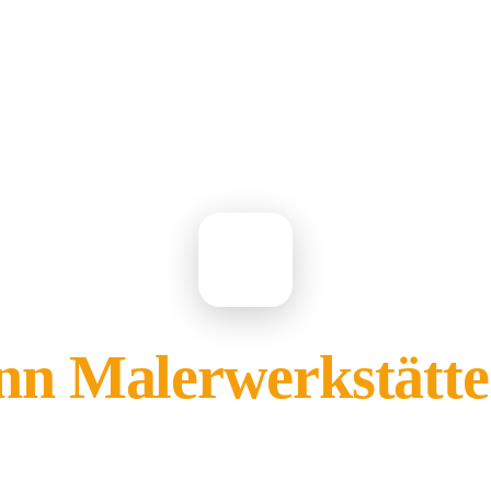
LE
n Malerwerkstät
gehört Ihnen?