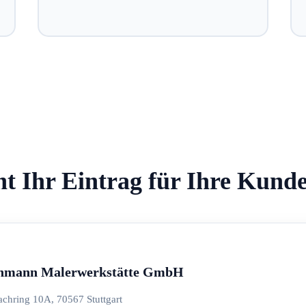
ht Ihr Eintrag für Ihre Kund
hmann Malerwerkstätte GmbH
achring 10A, 70567 Stuttgart