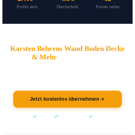
Profile aktiv
Durchschnitt
Portale online
Karsten Behrens Wand Boden Decke
& Mehr
wartet auf Sie.
Übernehmen Sie jetzt Ihren Eintrag — kostenlos.
Jetzt kostenlos übernehmen
Kostenlos
Keine Kreditkarte
2 Min