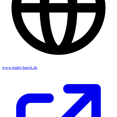
www.maler-baeck.de